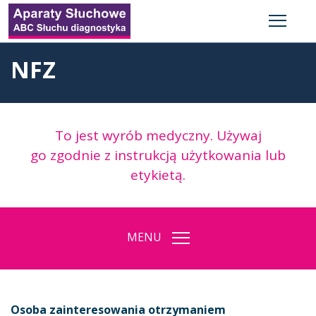
NFZ
To jest wyrób medyczny. Używaj
go zgodnie z instrukcją użytkowania lub
etykietą.
MENU
Osoba zainteresowania otrzymaniem